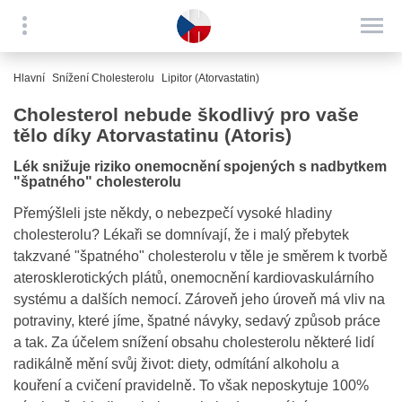
Hlavní
Snížení Cholesterolu
Lipitor (Atorvastatin)
Cholesterol nebude škodlivý pro vaše
tělo díky Atorvastatinu (Atoris)
Lék snižuje riziko onemocnění spojených s nadbytkem
"špatného" cholesterolu
Přemýšleli jste někdy, o nebezpečí vysoké hladiny
cholesterolu? Lékaři se domnívají, že i malý přebytek
takzvané "špatného" cholesterolu v těle je směrem k tvorbě
aterosklerotických plátů, onemocnění kardiovaskulárního
systému a dalších nemocí. Zároveň jeho úroveň má vliv na
potraviny, které jíme, špatné návyky, sedavý způsob práce
a tak. Za účelem snížení obsahu cholesterolu některé lidí
radikálně mění svůj život: diety, odmítání alkoholu a
kouření a cvičení pravidelně. To však neposkytuje 100%