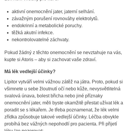
aktivní onemocnění jater, jaterní selhání.
závažným porušení rovnováhy elektrolytů.
endokrinní a metabolické poruchy.
těžká akutní infekce.
nekontrolovatelné záchvaty.
Pokud žádný z těchto onemocnění se nevztahuje na vás,
kupte si Atoris – aby si zachovat vaše zdraví.
Má lék vedlejší účinky?
Lipitor vytváří velmi vážnou zátěž na játra. Proto, pokud si
všimnete u sebe žloutnutí očí nebo kůže, nevysvětlitelná
svalová únava, bolest břicha nebo jiné příznaky
onemocnění jater, měli byste okamžitě přestat užívat lék a
poradit se s lékařem. Je třeba poznamenat, že lék velmi
zřídka způsobuje takové vedlejší účinky. Léčba obvykle
probíhá bez vážných nepohodlí pro pacienta. Při přijetí
léku lze pozorovat: