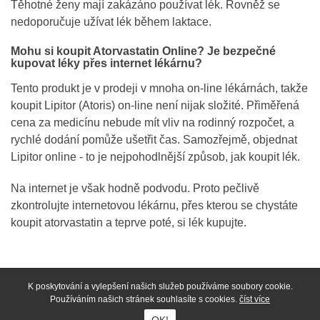
Těhotné ženy mají zakázáno používat lék. Rovněž se
nedoporučuje užívat lék během laktace.
Mohu si koupit Atorvastatin Online? Je bezpečné
kupovat léky přes internet lékárnu?
Tento produkt je v prodeji v mnoha on-line lékárnách, takže
koupit Lipitor (Atoris) on-line není nijak složité. Přiměřená
cena za medicínu nebude mít vliv na rodinný rozpočet, a
rychlé dodání pomůže ušetřit čas. Samozřejmě, objednat
Lipitor online - to je nejpohodlnější způsob, jak koupit lék.
Na internet je však hodně podvodu. Proto pečlivě
zkontrolujte internetovou lékárnu, přes kterou se chystáte
koupit atorvastatin a teprve poté, si lék kupujte.
K poskytování a vylepšení našich služeb používáme soubory cookie.
Používáním našich stránek souhlasíte s cookies.
číst více
www.primalekarna.com © 2026 Všechna práva vyhrazena