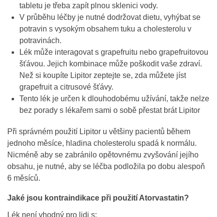
tabletu je třeba zapít plnou sklenici vody.
V průběhu léčby je nutné dodržovat dietu, vyhýbat se
potravin s vysokým obsahem tuku a cholesterolu v
potravinách.
Lék může interagovat s grapefruitu nebo grapefruitovou
šťávou. Jejich kombinace může poškodit vaše zdraví.
Než si koupíte Lipitor zeptejte se, zda můžete jíst
grapefruit a citrusové šťávy.
Tento lék je určen k dlouhodobému užívání, takže nelze
bez porady s lékařem sami o sobě přestat brát Lipitor
Při správném použití Lipitor u většiny pacientů během
jednoho měsíce, hladina cholesterolu spadá k normálu.
Nicméně aby se zabránilo opětovnému zvyšování jejího
obsahu, je nutné, aby se léčba podložila po dobu alespoň
6 měsíců.
Jaké jsou kontraindikace při použití Atorvastatin?
Lék není vhodný pro lidi s: