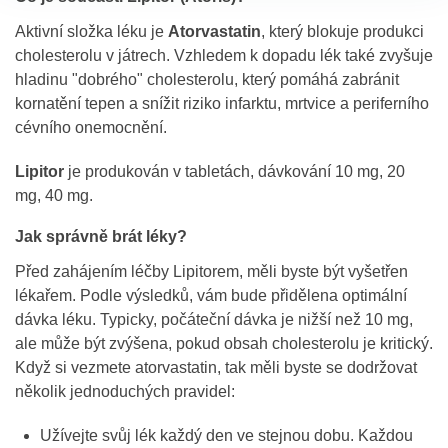
Aktivní složka léku je
Atorvastatin
, který blokuje produkci
cholesterolu v játrech. Vzhledem k dopadu lék také zvyšuje
hladinu "dobrého" cholesterolu, který pomáhá zabránit
kornatění tepen a snížit riziko infarktu, mrtvice a periferního
cévního onemocnění.
Lipitor
je produkován v tabletách, dávkování 10 mg, 20
mg, 40 mg.
Jak správně brát léky?
Před zahájením léčby Lipitorem, měli byste být vyšetřen
lékařem. Podle výsledků, vám bude přidělena optimální
dávka léku. Typicky, počáteční dávka je nižší než 10 mg,
ale může být zvýšena, pokud obsah cholesterolu je kritický.
Když si vezmete atorvastatin, tak měli byste se dodržovat
několik jednoduchých pravidel:
Užívejte svůj lék každý den ve stejnou dobu. Každou