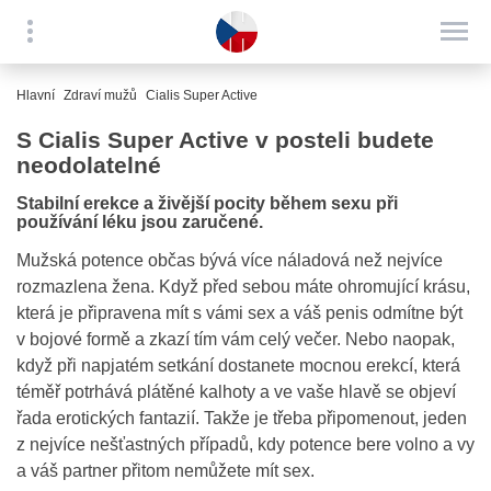
Hlavní
Zdraví mužů
Cialis Super Active
S Cialis Super Active v posteli budete
neodolatelné
Stabilní erekce a živější pocity během sexu při
používání léku jsou zaručené.
Mužská potence občas bývá více náladová než nejvíce
rozmazlena žena. Když před sebou máte ohromující krásu,
která je připravena mít s vámi sex a váš penis odmítne být
v bojové formě a zkazí tím vám celý večer. Nebo naopak,
když při napjatém setkání dostanete mocnou erekcí, která
téměř potrhává plátěné kalhoty a ve vaše hlavě se objeví
řada erotických fantazií. Takže je třeba připomenout, jeden
z nejvíce nešťastných případů, kdy potence bere volno a vy
a váš partner přitom nemůžete mít sex.