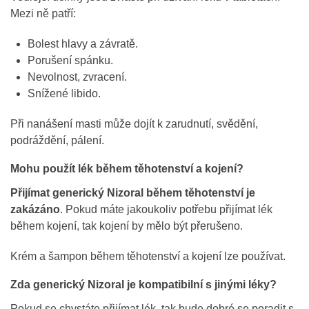
Mezi ně patří:
Bolest hlavy a závratě.
Porušení spánku.
Nevolnost, zvracení.
Snížené libido.
Při nanášení masti může dojít k zarudnutí, svědění,
podráždění, pálení.
Mohu použít lék během těhotenství a kojení?
Přijímat generický Nizoral během těhotenství je
zakázáno
. Pokud máte jakoukoliv potřebu přijímat lék
během kojení, tak kojení by mělo být přerušeno.
Krém a šampon během těhotenství a kojení lze používat.
Zda generický Nizoral je kompatibilní s jinými léky?
Pokud se chystáte přijímat lék, tak bude dobré se poradit s