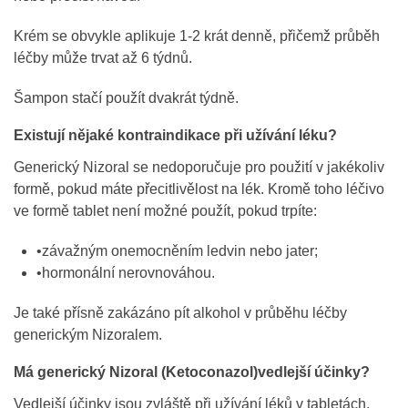
Krém se obvykle aplikuje 1-2 krát denně, přičemž průběh
léčby může trvat až 6 týdnů.
Šampon stačí použít dvakrát týdně.
Existují nějaké kontraindikace při užívání léku?
Generický Nizoral se nedoporučuje pro použití v jakékoliv
formě, pokud máte přecitlivělost na lék. Kromě toho léčivo
ve formě tablet není možné použít, pokud trpíte:
•závažným onemocněním ledvin nebo jater;
•hormonální nerovnováhou.
Je také přísně zakázáno pít alkohol v průběhu léčby
generickým Nizoralem.
Má generický Nizoral (Ketoconazol)vedlejší účinky?
Vedlejší účinky jsou zvláště při užívání léků v tabletách.