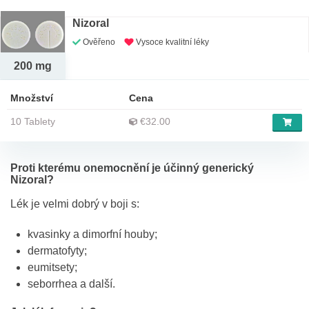
Nizoral
Ověřeno
Vysoce kvalitní léky
200 mg
Množství
Cena
10 Tablety
€32.00
Proti kterému onemocnění je účinný generický
Nizoral?
Lék je velmi dobrý v boji s:
kvasinky a dimorfní houby;
dermatofyty;
eumitsety;
seborrhea a další.