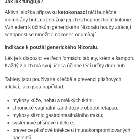
Jak lék funguje?
Aktivní složka přípravku
ketokonazol
ničí buněčné
membrány hub, což snižuje jejich schopnost tvořit kolonie.
Vzhledem k účinkům generického Nizoralu houby ztrácejí
schopnost se množit a nakonec odumírají.
Indikace k použití generického Nizoralu.
Lék je k dispozici ve třech formách: tablety, krém a šampon.
Každý z nich má svůj účel a účinně léčí určitý druh hub.
Tablety jsou používané k léčbě a prevenci plísňových
infekcí, jako jsou například:
mykózy kůže, nehtů a měkkých tkání;
chronické vaginální kandidózy v období relapsu;
mykózy sliznic gastrointestinálního traktu;
systémové plísňové infekce;
prevence plísňové infekce u imunokompromitovaných
pacientů.