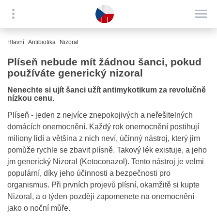
Hlavní
Antibiotika
Nizoral
Plíseň nebude mít žádnou šanci, pokud
používáte generický nizoral
Nenechte si ujít šanci užít antimykotikum za revolučně
nízkou cenu.
Plíseň - jeden z nejvíce znepokojivých a neřešitelných
domácích onemocnění. Každý rok onemocnění postihují
miliony lidí a většina z nich neví, účinný nástroj, který jim
pomůže rychle se zbavit plísně. Takový lék existuje, a jeho
jm generický Nizoral (Ketoconazol). Tento nástroj je velmi
populární, díky jeho účinnosti a bezpečnosti pro
organismus. Při prvních projevů plísní, okamžitě si kupte
Nizoral, a o týden později zapomenete na onemocnění
jako o noční můře.