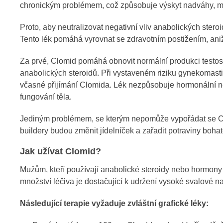
chronickým problémem, což způsobuje výskyt nadváhy, mut
Proto, aby neutralizovat negativní vliv anabolických stero
Tento lék pomáhá vyrovnat se zdravotním postižením, ani
Za prvé, Clomid pomáhá obnovit normální produkci testost
anabolických steroidů. Při vystaveném riziku gynekomast
včasné přijímání Clomida. Lék nezpůsobuje hormonální ne
fungování těla.
Jediným problémem, se kterým nepomůže vypořádat se Clom
buildery budou změnit jídelníček a zařadit potraviny bohaté
Jak užívat Clomid?
Mužům, kteří používají anabolické steroidy nebo hormony
množství léčiva je dostačující k udržení vysoké svalové n
Následující terapie vyžaduje zvláštní grafické léky: