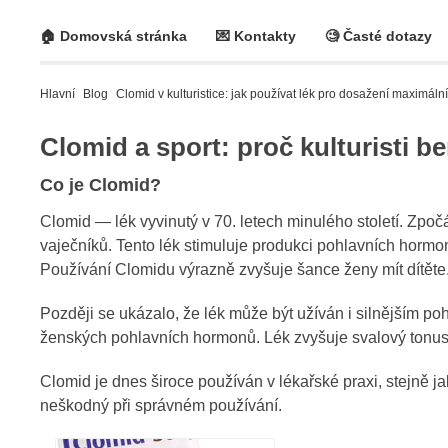
🏠 Domovská stránka
💌 Kontakty
🧐 Časté dotazy
Hlavní
Blog
Clomid v kulturistice: jak používat lék pro dosažení maximáln
Clomid a sport: proč kulturisti b
Co je Clomid?
Clomid — lék vyvinutý v 70. letech minulého století. Zpo
vaječníků. Tento lék stimuluje produkci pohlavních hormo
Používání Clomidu výrazně zvyšuje šance ženy mít dítěte
Později se ukázalo, že lék může být užíván i silnějším po
ženských pohlavních hormonů. Lék zvyšuje svalový tonus 
Clomid je dnes široce používán v lékařské praxi, stejně ja
neškodný při správném používání.