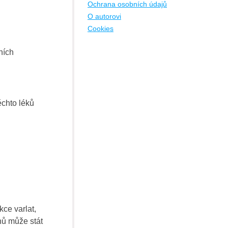
Ochrana osobních údajů
O autorovi
Cookies
ních
ěchto léků
ce varlat,
nů může stát