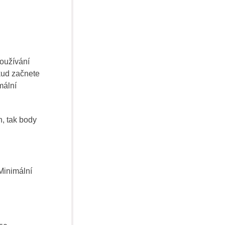
používání
kud začnete
mální
, tak body
Minimální