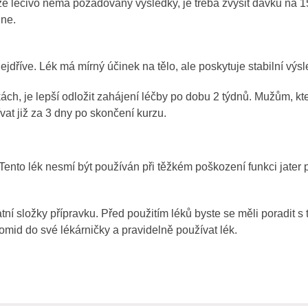
e léčivo nemá požadovaný výsledky, je třeba zvýšit dávku na 
dne.
jdříve. Lék má mírný účinek na tělo, ale poskytuje stabilní výsl
ch, je lepší odložit zahájení léčby po dobu 2 týdnů. Mužům, kte
at již za 3 dny po skončení kurzu.
ento lék nesmí být používán při těžkém poškození funkci jater p
atní složky přípravku. Před použitím léků byste se měli poradit s
omid do své lékárničky a pravidelně používat lék.