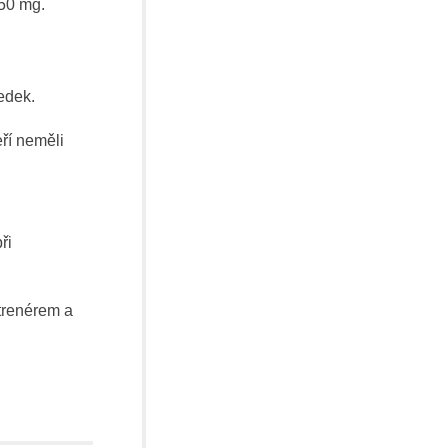
150 mg.
edek.
ří neměli
ři
 trenérem a