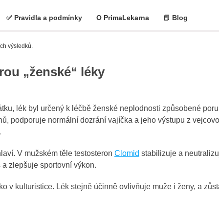
✅ Pravidla a podmínky
O PrimaLekarna
📕 Blog
ích výsledků.
erou „ženské“ léky
čátku, lék byl určený k léčbě ženské neplodnosti způsobené por
nů, podporuje normální dozrání vajíčka a jeho výstupu z vejcov
.
hlaví. V mužském těle testosteron
Clomid
stabilizuje a neutraliz
a zlepšuje sportovní výkon.
ko v kulturistice. Lék stejně účinně ovlivňuje muže i ženy, a zůs