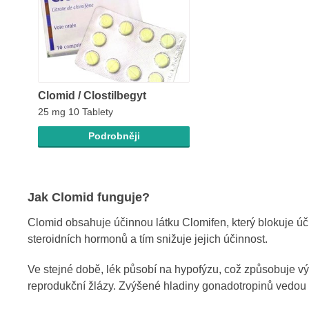
Clomid / Clostilbegyt
25 mg 10 Tablety
Podrobněji
Jak Clomid funguje?
Clomid obsahuje účinnou látku Clomifen, který blokuje ú
steroidních hormonů a tím snižuje jejich účinnost.
Ve stejné době, lék působí na hypofýzu, což způsobuje vý
reprodukční žlázy. Zvýšené hladiny gonadotropinů vedou