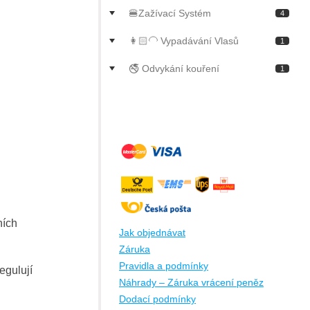
🍔Zažívací Systém
4
👩🏻‍🦲 Vypadávání Vlasů
1
🚭 Odvykání kouření
1
ních
Jak objednávat
Záruka
Pravidla a podmínky
egulují
Náhrady – Záruka vrácení peněz
Dodací podmínky