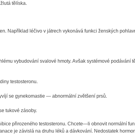
žlutá tělíska.
en. Například léčivo v játrech vykonává funkci ženských pohlav
ychlému vybudování svalové hmoty. Avšak systémové podávání t
diny testosteronu.
íjí se gynekomastie — abnormální zvětšení prsů.
 se tukové zásoby.
ibice přirozeného testosteronu. Chcete—li obnovit normální funk
 sanace je závislá na druhu léků a dávkování. Nedostatek hormo