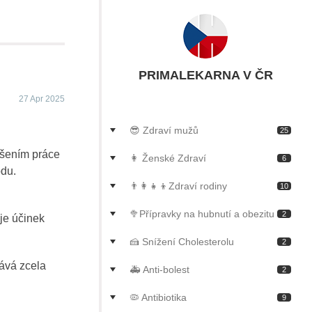
PRIMALEKARNA V ČR
27 Apr 2025
😎 Zdraví mužů
25
ušením práce
👩 Ženské Zdraví
6
odu.
👨‍👩‍👧‍👦Zdraví rodiny
10
🥦Přípravky na hubnutí a obezitu
2
uje účinek
🍰 Snížení Cholesterolu
2
tává zcela
🚑 Anti-bolest
2
🦠 Antibiotika
9