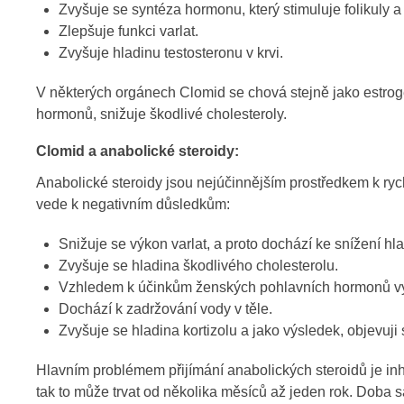
Zvyšuje se syntéza hormonu, který stimuluje folikuly a 
Zlepšuje funkci varlat.
Zvyšuje hladinu testosteronu v krvi.
V některých orgánech Clomid se chová stejně jako estrog
hormonů, snižuje škodlivé cholesteroly.
Clomid a anabolické steroidy:
Anabolické steroidy jsou nejúčinnějším prostředkem k r
vede k negativním důsledkům:
Snižuje se výkon varlat, a proto dochází ke snížení hla
Zvyšuje se hladina škodlivého cholesterolu.
Vzhledem k účinkům ženských pohlavních hormonů vyv
Dochází k zadržování vody v těle.
Zvyšuje se hladina kortizolu a jako výsledek, objevuji
Hlavním problémem přijímání anabolických steroidů je inh
tak to může trvat od několika měsíců až jeden rok. Doba