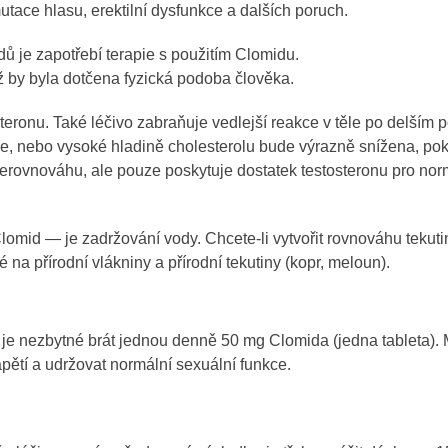
ace hlasu, erektilní dysfunkce a dalších poruch.
idů je zapotřebí terapie s použitím Clomidu.
ž by byla dotčena fyzická podoba člověka.
eronu. Také léčivo zabraňuje vedlejší reakce v těle po delším 
ie, nebo vysoké hladině cholesterolu bude výrazně snížena, po
rovnováhu, ale pouze poskytuje dostatek testosteronu pro nor
id — je zadržování vody. Chcete-li vytvořit rovnováhu tekutin
 na přírodní vlákniny a přírodní tekutiny (kopr, meloun).
 je nezbytné brát jednou denně 50 mg Clomida (jedna tableta). 
apětí a udržovat normální sexuální funkce.