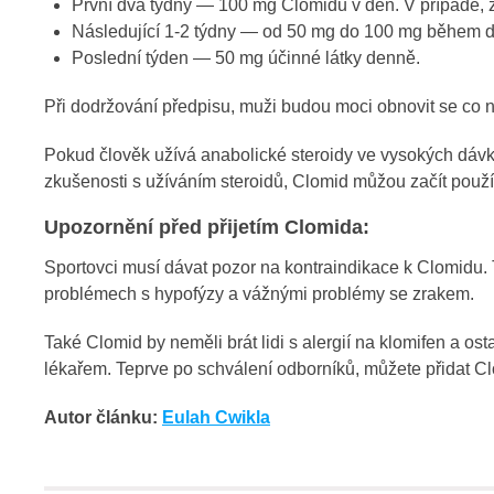
První dva týdny — 100 mg Clomidu v den. V případě, ž
Následující 1-2 týdny — od 50 mg do 100 mg během 
Poslední týden — 50 mg účinné látky denně.
Při dodržování předpisu, muži budou moci obnovit se co ne
Pokud člověk užívá anabolické steroidy ve vysokých dávká
zkušenosti s užíváním steroidů, Clomid můžou začít použív
Upozornění před přijetím Clomida:
Sportovci musí dávat pozor na kontraindikace k Clomidu. T
problémech s hypofýzy a vážnými problémy se zrakem.
Také Clomid by neměli brát lidi s alergií na klomifen a ost
lékařem. Teprve po schválení odborníků, můžete přidat Cl
Autor článku:
Eulah Cwikla